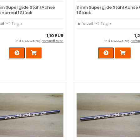
mm Superglide Stahl Achse
3 mm Superglide Stahl Achs
normal 1 Stück
1 Stück
eit:
1-2 Tage
Lieferzeit:
1-2 Tage
1,10 EUR
1,
inkl. 19 % MwSt. zzgl.
Versandkosten
inkl. 19 % MwSt. zzgl.
Versa