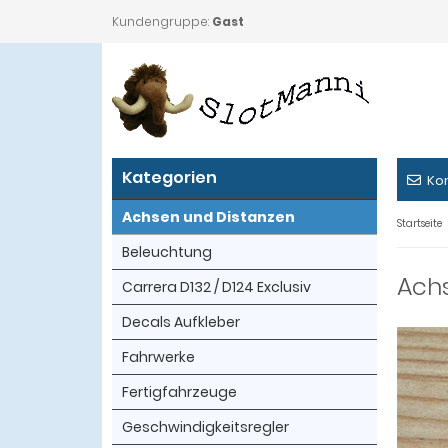
Kundengruppe:
Gast
Kategorien
Ko
Achsen und Distanzen
Startseite
Beleuchtung
Ach
Carrera D132 / D124 Exclusiv
Decals Aufkleber
Fahrwerke
Fertigfahrzeuge
Geschwindigkeitsregler