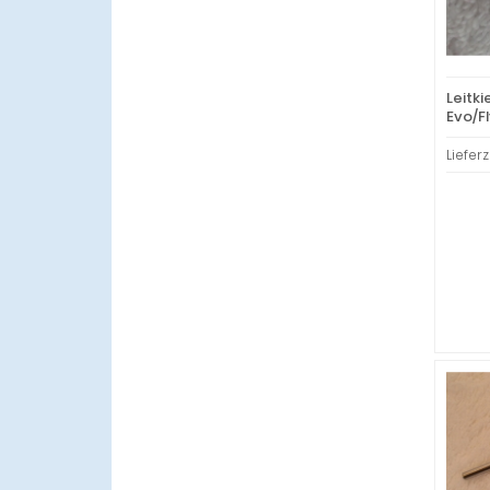
Leitk
Evo/Fl
Lieferz