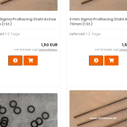
Sigma ProRacing Stahl Achse
3 mm Sigma ProRacing Stahl 
(1 St.)
70mm (1 St.)
eit:
1-2 Tage
Lieferzeit:
1-2 Tage
1,50 EUR
1,
inkl. 19 % MwSt. zzgl.
Versandkosten
inkl. 19 % MwSt. zzgl.
Versa