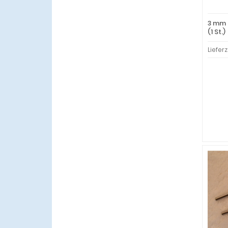
3 mm 
(1 St.)
Lieferz