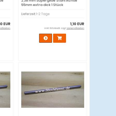
se
2,38 mm Superglide Stahl Achse
55mm extra dick 1 Stück
Lieferzeit:
1-2 Tage
10 EUR
1,10 EUR
ndkosten
inkl. 19 % MwSt. zzgl.
Versandkosten