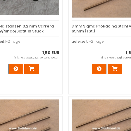
ieldistanzen 0,2 mm Carrera
3 mm Sigma ProRacing Stahl 
y/Ninco/Slotit 10 Stück
65mm (1 St.)
eit:
1-2 Tage
Lieferzeit:
1-2 Tage
1,50 EUR
1,
inkl. 19 % MwSt. zzgl.
Versandkosten
inkl. 19 % MwSt. zzgl.
Versa