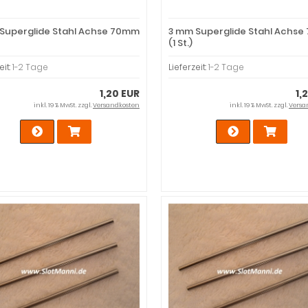
Superglide Stahl Achse 70mm
3 mm Superglide Stahl Achs
(1 St.)
eit:
1-2 Tage
Lieferzeit:
1-2 Tage
1,20 EUR
1,
inkl. 19 % MwSt. zzgl.
Versandkosten
inkl. 19 % MwSt. zzgl.
Versa