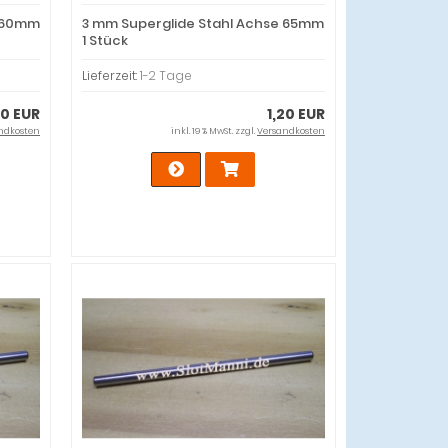
e 60mm
3 mm Superglide Stahl Achse 65mm
1 Stück
Lieferzeit:
1-2 Tage
20 EUR
1,20 EUR
ndkosten
inkl. 19 % MwSt. zzgl.
Versandkosten