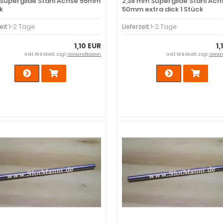
Superglide Stahl Achse 55mm
2,38 mm Superglide Stahl Ach
k
50mm extra dick 1 Stück
eit:
1-2 Tage
Lieferzeit:
1-2 Tage
1,10 EUR
1,
inkl. 19 % MwSt. zzgl.
Versandkosten
inkl. 19 % MwSt. zzgl.
Versa