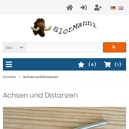
Alle
(
0
)
(
1
)
Startseite
Achsen und Distanzen
Achsen und Distanzen