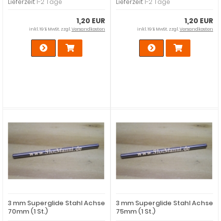
Lieferzeit:
1-2 Tage
Lieferzeit:
1-2 Tage
1,20 EUR
1,20 EUR
inkl. 19 % MwSt. zzgl.
Versandkosten
inkl. 19 % MwSt. zzgl.
Versandkosten
3 mm Superglide Stahl Achse
3 mm Superglide Stahl Achse
70mm (1 St.)
75mm (1 St.)