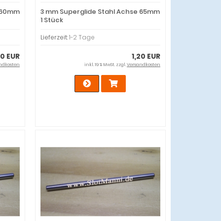
e 60mm
3 mm Superglide Stahl Achse 65mm
1 Stück
Lieferzeit:
1-2 Tage
20 EUR
1,20 EUR
ndkosten
inkl. 19 % MwSt. zzgl.
Versandkosten