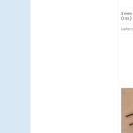
3 mm 
(1 St.)
Lieferz