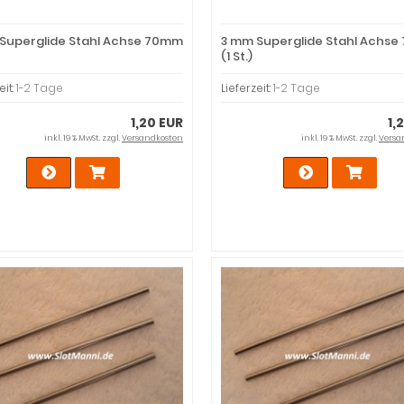
Superglide Stahl Achse 70mm
3 mm Superglide Stahl Achs
(1 St.)
eit:
1-2 Tage
Lieferzeit:
1-2 Tage
1,20 EUR
1,
inkl. 19 % MwSt. zzgl.
Versandkosten
inkl. 19 % MwSt. zzgl.
Versa