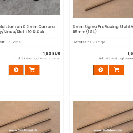
ieldistanzen 0,2 mm Carrera
3 mm Sigma ProRacing Stahl 
y/Ninco/Slotit 10 Stück
65mm (1 St.)
eit:
1-2 Tage
Lieferzeit:
1-2 Tage
1,50 EUR
1,
inkl. 19 % MwSt. zzgl.
Versandkosten
inkl. 19 % MwSt. zzgl.
Versa