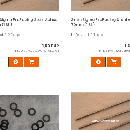
Sigma ProRacing Stahl Achse
3 mm Sigma ProRacing Stahl 
(1 St.)
70mm (1 St.)
eit:
1-2 Tage
Lieferzeit:
1-2 Tage
1,50 EUR
1,
inkl. 19 % MwSt. zzgl.
Versandkosten
inkl. 19 % MwSt. zzgl.
Versa