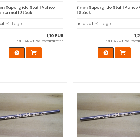
mm Superglide Stahl Achse
3 mm Superglide Stahl Achs
normal 1 Stück
1 Stück
eit:
1-2 Tage
Lieferzeit:
1-2 Tage
1,10 EUR
1,
inkl. 19 % MwSt. zzgl.
Versandkosten
inkl. 19 % MwSt. zzgl.
Versa