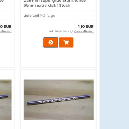
se
2,38 mm Superglide Stahl Achse
55mm extra dick 1 Stück
Lieferzeit:
1-2 Tage
10 EUR
1,10 EUR
ndkosten
inkl. 19 % MwSt. zzgl.
Versandkosten