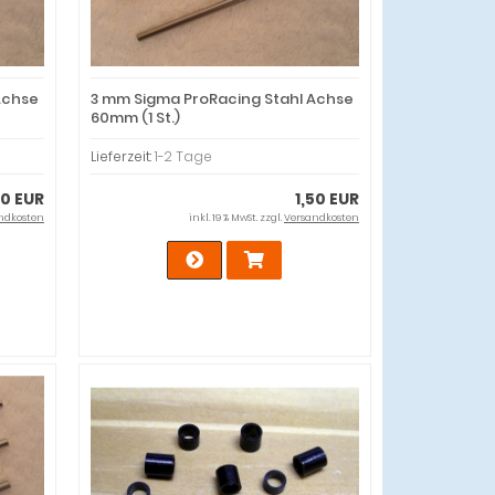
Achse
3 mm Sigma ProRacing Stahl Achse
60mm (1 St.)
Lieferzeit:
1-2 Tage
50 EUR
1,50 EUR
ndkosten
inkl. 19 % MwSt. zzgl.
Versandkosten