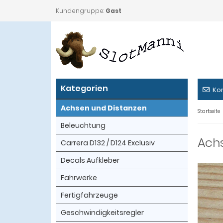
Kundengruppe:
Gast
Kategorien
Ko
Achsen und Distanzen
Startseite
Beleuchtung
Ach
Carrera D132 / D124 Exclusiv
Decals Aufkleber
Fahrwerke
Fertigfahrzeuge
Geschwindigkeitsregler