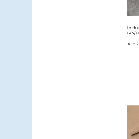
Leitk
Evo/Fl
Lieferz