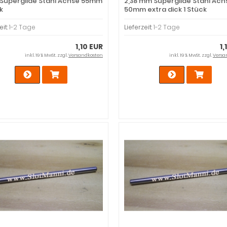
Superglide Stahl Achse 55mm
2,38 mm Superglide Stahl Ach
k
50mm extra dick 1 Stück
eit:
1-2 Tage
Lieferzeit:
1-2 Tage
1,10 EUR
1,
inkl. 19 % MwSt. zzgl.
Versandkosten
inkl. 19 % MwSt. zzgl.
Versa