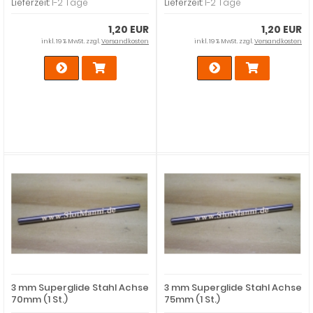
Lieferzeit:
1-2 Tage
Lieferzeit:
1-2 Tage
1,20 EUR
1,20 EUR
inkl. 19 % MwSt. zzgl.
Versandkosten
inkl. 19 % MwSt. zzgl.
Versandkosten
3 mm Superglide Stahl Achse
3 mm Superglide Stahl Achse
70mm (1 St.)
75mm (1 St.)