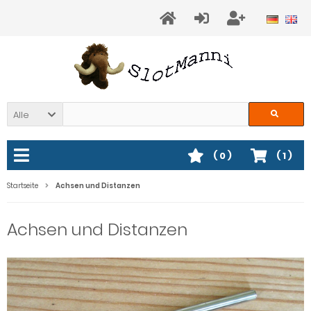
Alle
(
0
)
(
1
)
Startseite
Achsen und Distanzen
Achsen und Distanzen