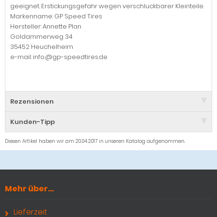
geeignet. Erstickungsgefahr wegen verschluckbarer Kleinteile.
Markenname: GP Speed Tires
Hersteller: Annette Plan
Goldammerweg 34
35452 Heuchelheim
e-mail: info.@gp-speedtires.de
Rezensionen
Kunden-Tipp
Diesen Artikel haben wir am 20.04.2017 in unseren Katalog aufgenommen.
Mehr über...
Lieferzeit