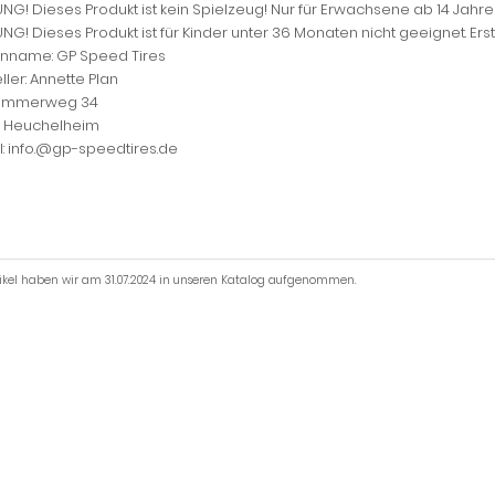
G! Dieses Produkt ist kein Spielzeug! Nur für Erwachsene ab 14 Jahre
G! Dieses Produkt ist für Kinder unter 36 Monaten nicht geeignet. Er
nname: GP Speed Tires
ller: Annette Plan
ammerweg 34
 Heuchelheim
l: info.@gp-speedtires.de
tikel haben wir am 31.07.2024 in unseren Katalog aufgenommen.