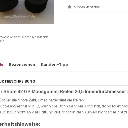
rößere Ansicht klicken Sie auf das
ild
ls
Rezensionen
Kunden-Tipp
UKTBESCHREIBUNG
ar
Shore 42
GP Moosgummi Reifen 20,5 Innendurchmesser 
Größer die Shore Zahl,
umso
härter sind die Reifen
ut geeignet für Mini-Z, wenn die Bahn sehr viel Grip hat, dann fähr
ug baut nicht so viel Haftung auf, fängt in den Kurven nicht so leicht z
erheitshinweise: