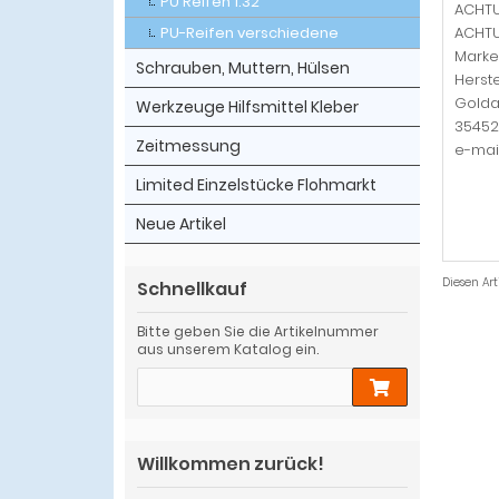
PU Reifen 1:32
ACHTUN
PU-Reifen verschiedene
ACHTUN
Marke
Schrauben, Muttern, Hülsen
Herste
Gold
Werkzeuge Hilfsmittel Kleber
35452
Zeitmessung
e-mai
Limited Einzelstücke Flohmarkt
Neue Artikel
Diesen Ar
Schnellkauf
Bitte geben Sie die Artikelnummer
aus unserem Katalog ein.
Willkommen zurück!