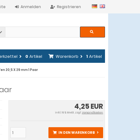
ite
Anmelden
Registrieren
rkzettel
0
Artikel
Warenkorb
1
Artikel
n 20,5 X 29 mm 1 Paar
aar
4,25 EUR
inkl. 19 % MwSt. zzgl.
Versandkosten
IN DEN WARENKORB