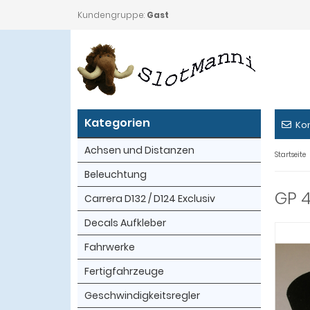
Kundengruppe:
Gast
Kategorien
Ko
Achsen und Distanzen
Startseite
Beleuchtung
GP 
Carrera D132 / D124 Exclusiv
Decals Aufkleber
Fahrwerke
Fertigfahrzeuge
Geschwindigkeitsregler