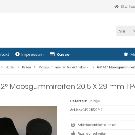
Startse
Alle
ntakt
Impressum
Kasse
Me
Räder
Reifen
Moosgummireifen für Antriebs- Hi
GP 42° Moosgummireife
42° Moosgummireifen 20,5 X 29 mm 1 P
Lieferzeit:
1-2 Tage
Art.Nr.:
GP20,5/29/42
Artikeldatenblatt drucken
Rezension schreiben