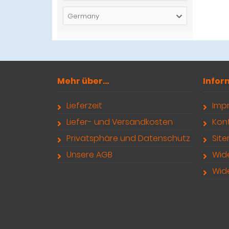
Germany
Mehr über...
Infor
Lieferzeit
Imp
Liefer- und Versandkosten
Kon
Privatsphäre und Datenschutz
Sit
Unsere AGB
Wid
Wid