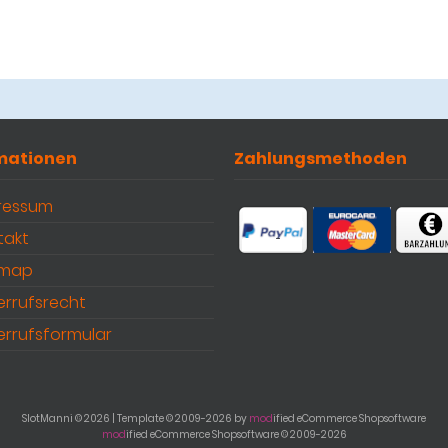
mationen
Zahlungsmethoden
ressum
takt
emap
errufsrecht
errufsformular
SlotManni © 2026 | Template © 2009-2026 by
mod
ified eCommerce Shopsoftware
mod
ified eCommerce Shopsoftware © 2009-2026