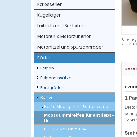
Karosserien
Kugellager
Leitkiele und Schleifer
Motoren & Motorzubehör
Für eine g
Vorschaub
Motorritzel und Spurzahnräder
Räder
Felgen
Detai
Felgeneinsätze
PROD
Fertigräder
Reifen
1 Pa
Harte Moosgummi Reifen vorne
Desto
sehr g
Moosgummireifen für Antriebs-
Fahrze
Hi
P. G. PU-Reifen M 1:24
Sich