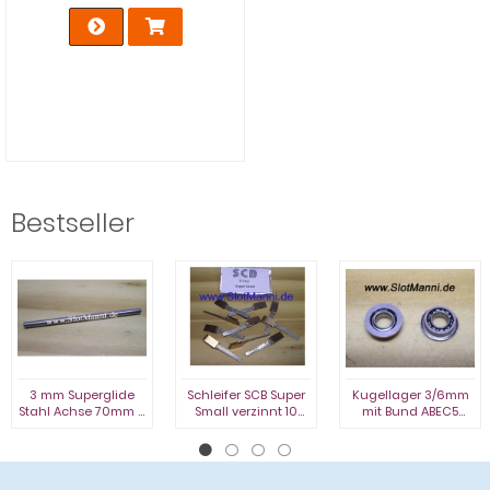
Bestseller
3 mm Superglide
Schleifer SCB Super
Kugellager 3/6mm
Stahl Achse 70mm (1
Small verzinnt 10
mit Bund ABEC5
St.)
Stück
offen 2St.