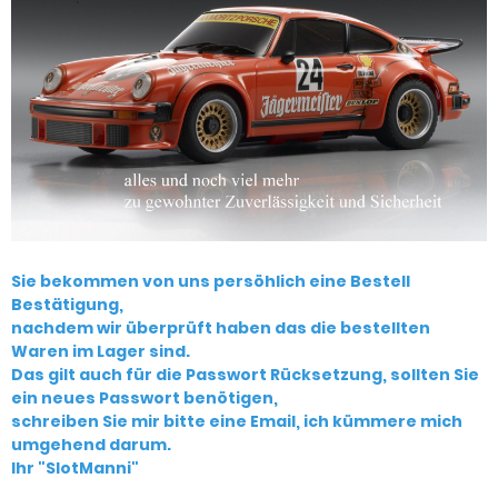
Sie bekommen von uns persöhlich eine Bestell
Bestätigung,
nachdem wir überprüft haben das die bestellten
Waren im Lager sind.
Das gilt auch für die Passwort Rücksetzung, sollten Sie
ein neues Passwort benötigen,
schreiben Sie mir bitte eine Email, ich kümmere mich
umgehend darum.
Ihr "SlotManni"