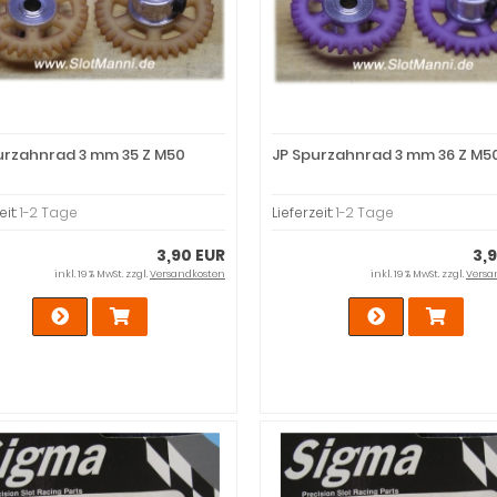
urzahnrad 3 mm 35 Z M50
JP Spurzahnrad 3 mm 36 Z M5
eit:
1-2 Tage
Lieferzeit:
1-2 Tage
3,90 EUR
3,
inkl. 19 % MwSt. zzgl.
Versandkosten
inkl. 19 % MwSt. zzgl.
Versa