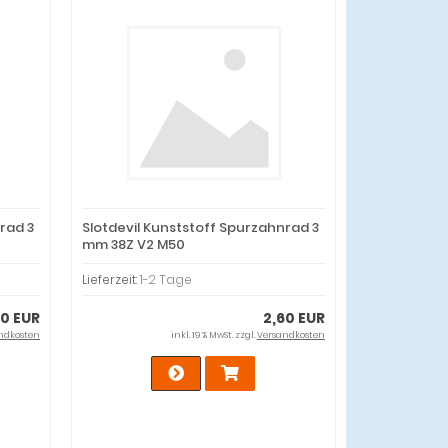
rad 3
Slotdevil Kunststoff Spurzahnrad 3
mm 38Z V2 M50
Lieferzeit:
1-2 Tage
90 EUR
2,60 EUR
ndkosten
inkl. 19 % MwSt. zzgl.
Versandkosten