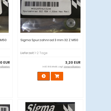
 M50
Sigma Spurzahnrad 3 mm 32 Z M50
Lieferzeit:
1-2 Tage
20 EUR
3,20 EUR
ndkosten
inkl. 19 % MwSt. zzgl.
Versandkosten