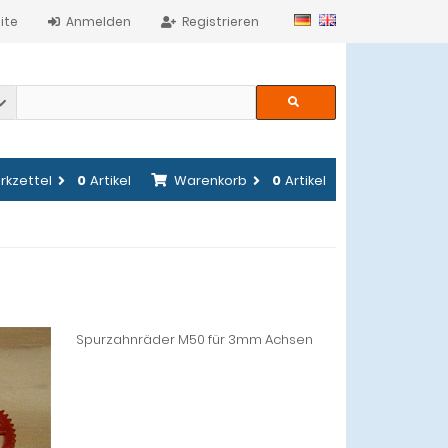
ite
Anmelden
Registrieren
rkzettel
0
Artikel
Warenkorb
0
Artikel
Spurzahnräder M50 für 3mm Achsen