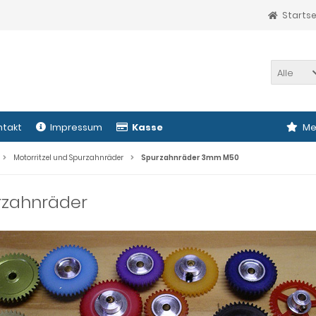
Startse
Alle
ntakt
Impressum
Kasse
Me
Motorritzel und Spurzahnräder
Spurzahnräder 3mm M50
rzahnräder