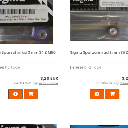
 Spurzahnrad 3 mm 34 Z M50
Sigma Spurzahnrad 3 mm 35 
eit:
1-2 Tage
Lieferzeit:
1-2 Tage
3,20 EUR
3,
inkl. 19 % MwSt. zzgl.
Versandkosten
inkl. 19 % MwSt. zzgl.
Versa