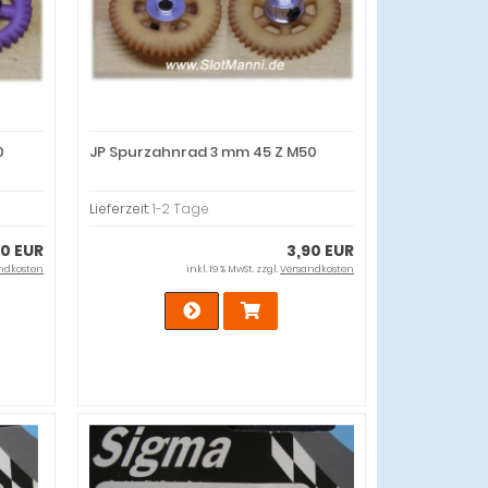
0
JP Spurzahnrad 3 mm 45 Z M50
Lieferzeit:
1-2 Tage
90 EUR
3,90 EUR
ndkosten
inkl. 19 % MwSt. zzgl.
Versandkosten