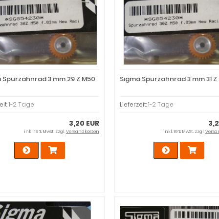
 Spurzahnrad 3 mm 29 Z M50
Sigma Spurzahnrad 3 mm 31 Z
eit:
1-2 Tage
Lieferzeit:
1-2 Tage
3,20 EUR
3,
inkl. 19 % MwSt. zzgl.
Versandkosten
inkl. 19 % MwSt. zzgl.
Versa