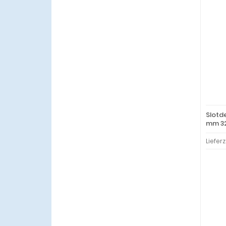
Slotd
mm 32
Lieferz