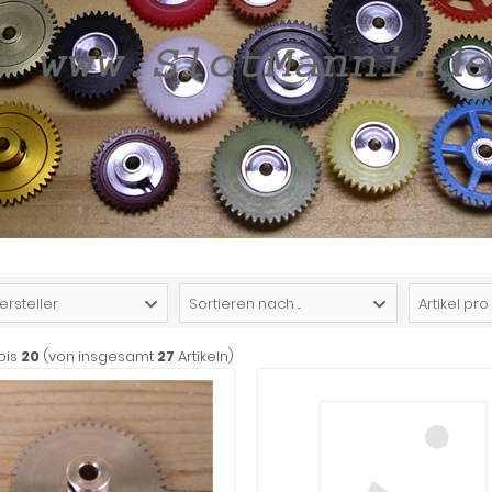
ersteller
Sortieren nach ...
Artikel pro
bis
20
(von insgesamt
27
Artikeln)