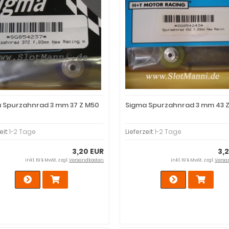
 Spurzahnrad 3 mm 37 Z M50
Sigma Spurzahnrad 3 mm 43 
eit:
1-2 Tage
Lieferzeit:
1-2 Tage
3,20 EUR
3,
inkl. 19 % MwSt. zzgl.
Versandkosten
inkl. 19 % MwSt. zzgl.
Versa