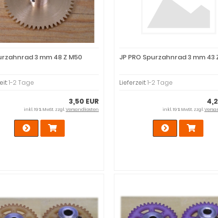
urzahnrad 3 mm 48 Z M50
JP PRO Spurzahnrad 3 mm 43 
eit:
1-2 Tage
Lieferzeit:
1-2 Tage
3,50 EUR
4,
inkl. 19 % MwSt. zzgl.
Versandkosten
inkl. 19 % MwSt. zzgl.
Versa