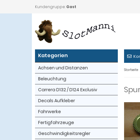
Kundengruppe:
Gast
Kategorien
Ko
Achsen und Distanzen
Startseite
Beleuchtung
Spu
Carrera D132 / D124 Exclusiv
Decals Aufkleber
Fahrwerke
Fertigfahrzeuge
Geschwindigkeitsregler