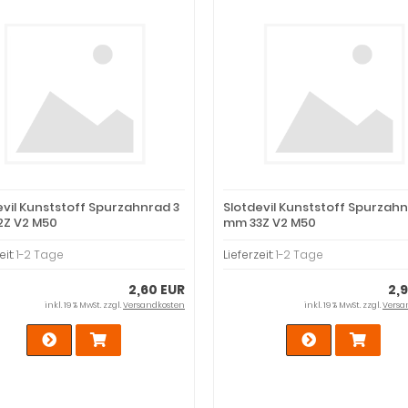
evil Kunststoff Spurzahnrad 3
Slotdevil Kunststoff Spurzahn
Z V2 M50
mm 33Z V2 M50
eit:
1-2 Tage
Lieferzeit:
1-2 Tage
2,60 EUR
2,
inkl. 19 % MwSt. zzgl.
Versandkosten
inkl. 19 % MwSt. zzgl.
Versa