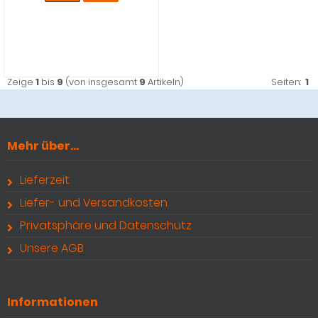
Zeige
1
bis
9
(von insgesamt
9
Artikeln)
Seiten:
1
Mehr über...
Lieferzeit
Liefer- und Versandkosten
Privatsphäre und Datenschutz
Unsere AGB
Informationen