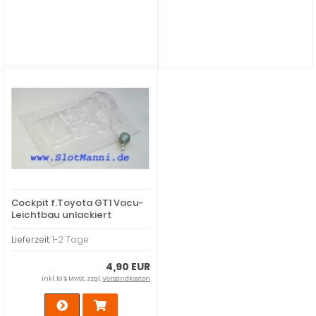
Cockpit f.Toyota GT1 Vacu-
Leichtbau unlackiert
f.Proslot u.ä.
Lieferzeit:
1-2 Tage
4,90 EUR
inkl. 19 % MwSt. zzgl.
Versandkosten