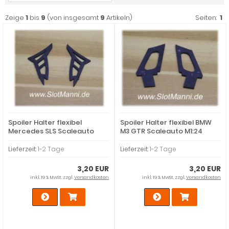
Zeige
1
bis
9
(von insgesamt
9
Artikeln)
Seiten:
1
Spoiler Halter flexibel
Spoiler Halter flexibel BMW
Mercedes SLS Scaleauto
M3 GTR Scaleauto M1:24
M1:24
Lieferzeit:
1-2 Tage
Lieferzeit:
1-2 Tage
3,20 EUR
3,20 EUR
inkl. 19 % MwSt. zzgl.
Versandkosten
inkl. 19 % MwSt. zzgl.
Versandkosten