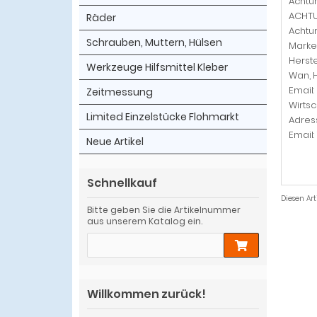
Achtu
ACHTUN
Räder
Achtu
Schrauben, Muttern, Hülsen
Marke
Herste
Werkzeuge Hilfsmittel Kleber
Wan, 
Email
Zeitmessung
Wirtsc
Limited Einzelstücke Flohmarkt
Adress
Email
Neue Artikel
Schnellkauf
Diesen Ar
Bitte geben Sie die Artikelnummer
aus unserem Katalog ein.
Willkommen zurück!