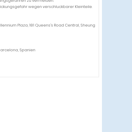
zungsgefahren zu vermeiden.
stickungsgefahr wegen verschluckbarer Kleinteile.
Millennium Plaza, 181 Queens’s Road Central, Sheung
 Barcelona, Spanien