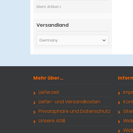
Mehr Artikel
»
Versandland
Germany
Mehr über...
Infor
Lieferzeit
Imp
Liefer- und Versandkosten
Kon
Privatsphäre und Datenschutz
Sit
Unsere AGB
Wid
Wid