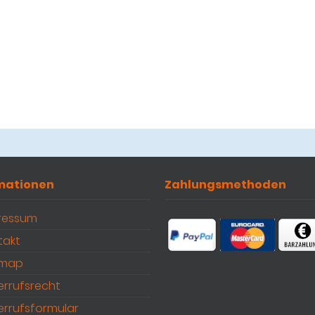
mationen
Zahlungsmethoden
ressum
takt
emap
errufsrecht
errufsformular