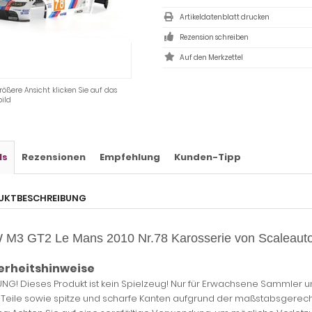
Artikeldatenblatt drucken
Rezension schreiben
rößere Ansicht klicken Sie auf das
ild
ls
Rezensionen
Empfehlung
Kunden-Tipp
UKTBESCHREIBUNG
M3 GT2 Le Mans 2010 Nr.78 Karosserie von Scaleauto
erheitshinweise
NG! Dieses Produkt ist kein Spielzeug! Nur für Erwachsene Sammler u
e Teile sowie spitze und scharfe Kanten aufgrund der maßstabsgerech