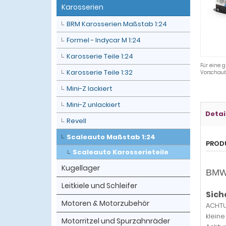
Karosserien
BRM Karosserien Maßstab 1:24
Formel - Indycar M 1:24
Karosserie Teile 1:24
Für eine g
Karosserie Teile 1:32
Vorschaub
Mini-Z lackiert
Mini-Z unlackiert
Detai
Revell
Scaleauto Maßstab 1:24
PROD
Scaleauto Karosserieteile
Kugellager
BMW 
Leitkiele und Schleifer
Sich
Motoren & Motorzubehör
ACHTU
klein
Motorritzel und Spurzahnräder