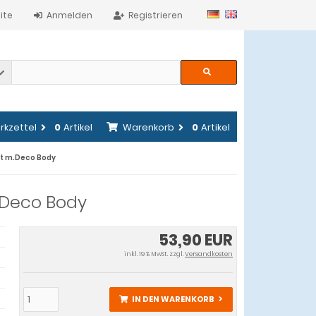
ite
Anmelden
Registrieren
rkzettel
0
Artikel
Warenkorb
0
Artikel
rt m.Deco Body
.Deco Body
53,90 EUR
inkl. 19 % MwSt. zzgl.
Versandkosten
IN DEN WARENKORB