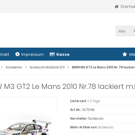
Startse
Alle
ntakt
Impressum
Kasse
Me
Karosserien
Scaleauto Maßstab 1:24
BMW M3 GT2 Le Mans 2010 Nr.78 lackie
M3 GT2 Le Mans 2010 Nr.78 lackiert m
Lieferzeit:
1-2 Tage
Art.Nr.:
SC7015B
Hersteller:
Scaleauto
Mehr Artikel von:
Scaleauto