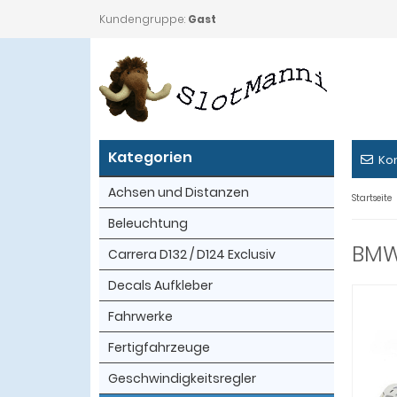
Kundengruppe:
Gast
Kategorien
Ko
Achsen und Distanzen
Startseite
Beleuchtung
BMW 
Carrera D132 / D124 Exclusiv
Decals Aufkleber
Fahrwerke
Fertigfahrzeuge
Geschwindigkeitsregler