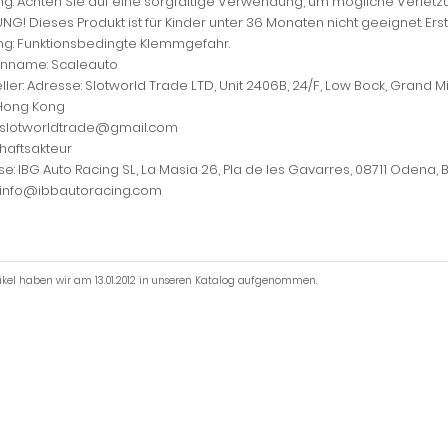
ng: Achten Sie auf eine sorgfältige Verwendung, um mögliche Verlet
G! Dieses Produkt ist für Kinder unter 36 Monaten nicht geeignet. Er
ng: Funktionsbedingte Klemmgefahr.
nname: Scaleauto
ller: Adresse: Slotworld Trade LTD, Unit 2406B, 24/F, Low Bock, Grand 
Hong Kong
: slotworldtrade@gmail.com
haftsakteur
e: IBG Auto Racing SL, La Masia 26, Pla de les Gavarres, 08711 Odena,
: info@ibbautoracing.com
tikel haben wir am 13.01.2012 in unseren Katalog aufgenommen.